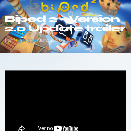
TRAILER
Biped 2 – Version
2.0 Update trailer
Por
Tiago Roque
·
Julho 2, 2026