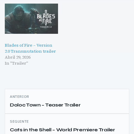
Blades of Fire – Version
2.0 Transmutation trailer
Abril 29, 2026
In "Trailer"
Navegação
ANTERIOR
de
Doloc Town – Teaser Trailer
artigos
SEGUINTE
Cats in the Shell – World Premiere Trailer