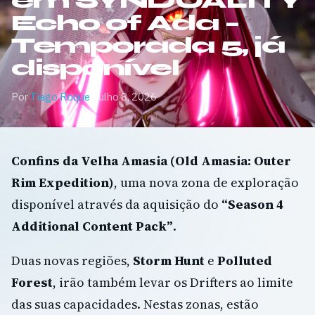
em SYNDUALITY
Echo of Ada –
Temporada 5, já
disponível
Por
Tiago Roque
·
Julho 8, 2026
Confins da Velha Amasia (Old Amasia: Outer
Rim Expedition)
, uma nova zona de exploração
disponível através da aquisição do
“Season 4
Additional Content Pack”
.
Duas novas regiões,
Storm Hunt
e
Polluted
Forest
, irão também levar os Drifters ao limite
das suas capacidades. Nestas zonas, estão