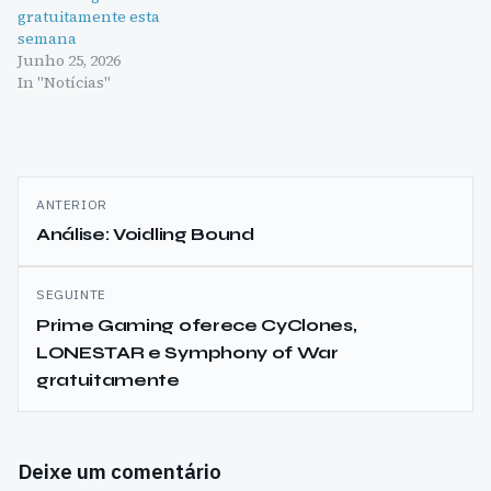
gratuitamente esta
semana
Junho 25, 2026
In "Notícias"
Navegação
ANTERIOR
de
Análise: Voidling Bound
artigos
SEGUINTE
Prime Gaming oferece CyClones,
LONESTAR e Symphony of War
gratuitamente
Deixe um comentário