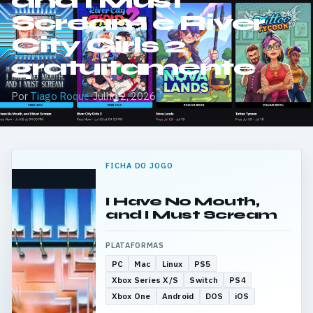
and I Must
Scream e River
City Girls 2
gratuitamente
Por
Tiago Roque
·
Julho 2, 2026
FICHA DO JOGO
I Have No Mouth,
and I Must Scream
PLATAFORMAS
PC
Mac
Linux
PS5
Xbox Series X/S
Switch
PS4
Xbox One
Android
DOS
iOS