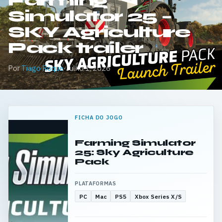
Farming
Simulator 25 –
SKY Agriculture
Pack trailer
Por
Tiago Roque
·
Julho 1, 2026
FICHA DO JOGO
Farming Simulator
25: Sky Agriculture
Pack
PLATAFORMAS
PC
Mac
PS5
Xbox Series X/S