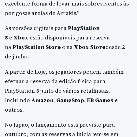
excelente forma de levar mais sobreviventes às
perigosas areias de Arrakis.”
As versões digitais para
PlayStation
5
e
Xbox
estão disponíveis para reserva
na
PlayStation Store
e na
Xbox Store
desde 2
de junho.
A partir de hoje, os jogadores podem também
efetuar a reserva da edição física para
PlayStation 5 junto de vários retalhistas,
incluindo
Amazon
,
GameStop
,
EB Games
e
outros.
No Japão, o lançamento está previsto para
outubro, com as reservas a iniciarem-se em