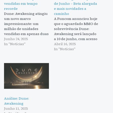
vendidas em tempo
de Junho – Beta alargada
recorde
e mais novidades a
Dune: Awakening atingiu
caminho
um novo marco
A Funcom anunciou hoje
impressionante: um
que o aguardado MMO de
milhão de unidades
sobrevivência Dune:
vendidas em apenas duas
Awakening será lançado
semanas desde o
Junho 24, 2025
a 10 de junho, com acesso
lançamento. Este feito
In "Notícias"
antecipado disponível a
Abril 16, 2025
torna-o no título mais
partir de 5 de junho. O
In "Notícias"
rapidamente vendido da
estúdio justifica o
história da Funcom,
adiamento com a
superando largamente o
necessidade de mais
ritmo de vendas do
tempo para incorporar o
anterior sucesso do
valioso feedback
estúdio, Conan Exiles, que
recolhido durante as
demorou cerca de um
fases de teste…
ano…
Análise: Dune:
Awakening
Junho 11, 2025