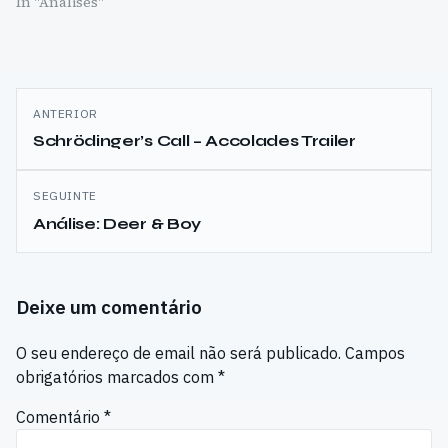
In "Análises"
Navegação
ANTERIOR
de
Schrödinger’s Call – Accolades Trailer
artigos
SEGUINTE
Análise: Deer & Boy
Deixe um comentário
O seu endereço de email não será publicado.
Campos
obrigatórios marcados com
*
Comentário
*