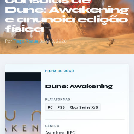
consolas de
Dune: Awakening
e anuncia edição
física
Por
Tiago Roque
·
Julho 3, 2026
FICHA DO JOGO
Dune: Awakening
PLATAFORMAS
PC
PS5
Xbox Series X/S
GÉNERO
Aventura, RPG