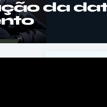
ação da da
nto