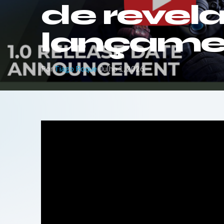
de revel
lançame
Por
Tiago Roque
·
Julho 1, 2026