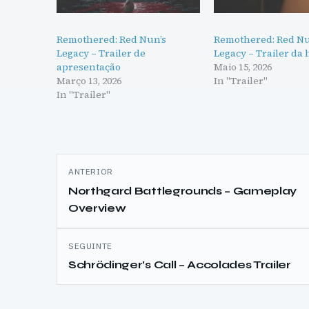
Remothered: Red Nun’s
Remothered: Red Nu
Legacy – Trailer de
Legacy – Trailer da 
apresentação
Maio 15, 2026
Março 13, 2026
In "Trailer"
In "Trailer"
Navegação
ANTERIOR
de
Northgard Battlegrounds – Gameplay
Overview
artigos
SEGUINTE
Schrödinger’s Call – Accolades Trailer