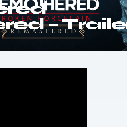
ered
ed – Traile