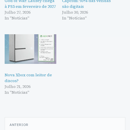
God of War: Laufey chega
Capcom: 93% das vendas
à PS5 em fevereiro de 2027
são digitais
Julho 27, 2026
Julho 30, 2026
In "Notícias"
In "Notícias"
Nova Xbox com leitor de
discos?
Julho 21, 2026
In "Notícias"
Navegação
ANTERIOR