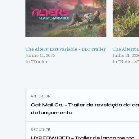
The Alters: Last Variable – DLC Trailer
The Alters: 
Junho 11, 2026
Julho 21, 202
In "Trailer"
In "Notícias
Navegação
ANTERIOR
de
Cat Mail Co. – Trailer de revelação da d
de lançamento
artigos
SEGUINTE
HYPERWIRED – Trailer de lançamento