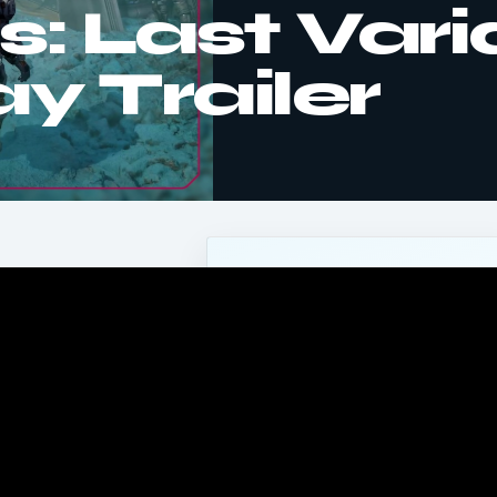
s: Last Vari
 Trailer