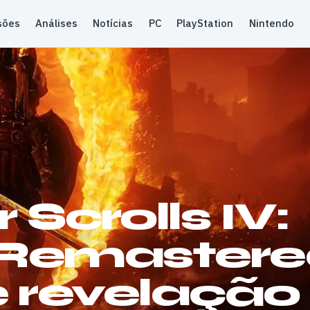
sões
Análises
Notícias
PC
PlayStation
Nintendo
 Scrolls IV:
 Remastere
e revelação