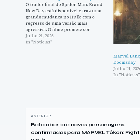
O trailer final de Spider-Man: Brand
New Day está disponível e traz uma
grande mudança no Hulk, com o
regresso de uma versão mais
agressiva. O filme promete ser
emocionante, com ligações aos X-Men.
Julho 21, 2026
In "Notícias"
Marvel Lanç
Doomsday
Julho 21, 202
In "Notícias
Navegação
ANTERIOR
de
Beta aberta e novas personagens
confirmadas para MARVEL Tōkon: Fight
artigos