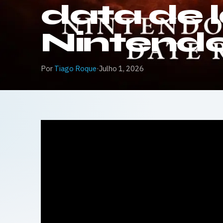
data de
Nintendo
Por
Tiago Roque
·
Julho 1, 2026