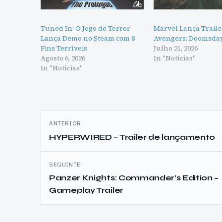
Tuned In: O Jogo de Terror
Marvel Lança Traile
Lança Demo no Steam com 8
Avengers: Doomsda
Fins Terríveis
Julho 21, 2026
Agosto 6, 2026
In "Notícias"
In "Notícias"
Navegação
ANTERIOR
de
HYPERWIRED – Trailer de lançamento
artigos
SEGUINTE
Panzer Knights: Commander’s Edition –
Gameplay Trailer