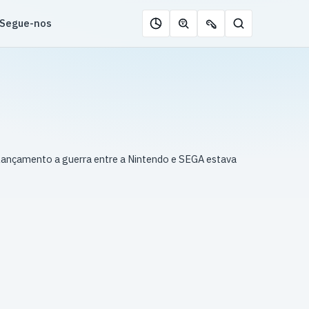
Segue-nos
Pesquisar
Roleta
Descobrir
Ofertas
de
jogos
de
jogos
com
chaves
IA
u lançamento a guerra entre a Nintendo e SEGA estava