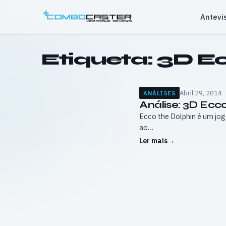
Saltar
Antevi
para
o
conteúdo
Etiqueta:
3D Ec
Abril 29, 2014
ANÁLISES
Análise: 3D Ecco
Ecco the Dolphin é um jog
ao…
Ler mais
→