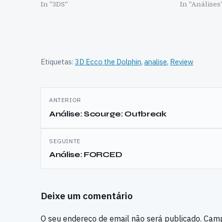
In "3DS"
In "Análises
Etiquetas:
3D Ecco the Dolphin
,
analise
,
Review
Navegação
ANTERIOR
de
Análise: Scourge: Outbreak
artigos
SEGUINTE
Análise: FORCED
Deixe um comentário
O seu endereço de email não será publicado.
Camp