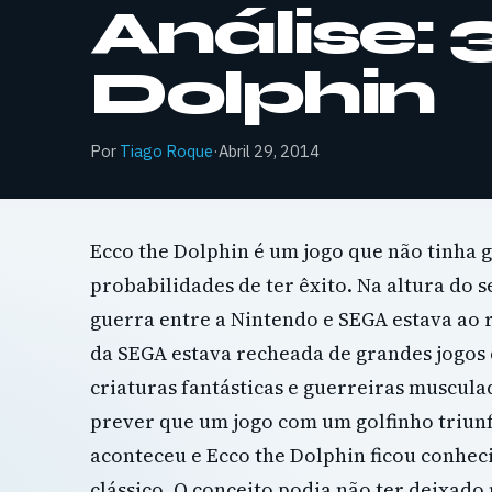
Análise:
Dolphin
Por
Tiago Roque
·
Abril 29, 2014
Ecco the Dolphin é um jogo que não tinha 
probabilidades de ter êxito. Na altura do 
guerra entre a Nintendo e SEGA estava ao 
da SEGA estava recheada de grandes jogos
criaturas fantásticas e guerreiras muscula
prever que um jogo com um golfinho triunf
aconteceu e Ecco the Dolphin ficou conhe
clássico. O conceito podia não ter deixado