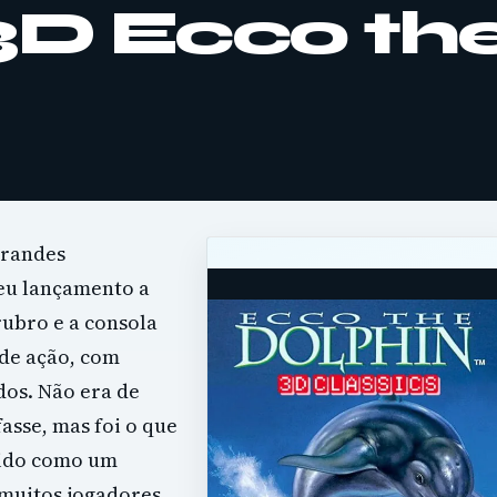
 3D Ecco th
grandes
seu lançamento a
rubro e a consola
 de ação, com
dos. Não era de
asse, mas foi o que
cido como um
 muitos jogadores