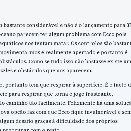
m bastante considerável e não é o lançamento para 3
do oceano parecem ter algum problema com Ecco pois
aquáticos nos tentam matar. Os controlos são bastan
 movimentarmos é realmente apertado e portanto é
 obstáculos. Como se tudo isso não bastasse existe u
zzles e obstáculos que nos aparecem.
 portanto tem que respirar à superfície. É o facto 
cie para respirar que torna o jogo frustrante,
o caminho tão facilmente. Felizmente há uma soluç
ova opção faz com que Ecco fique invulnerável e se
 algum desafio graças à dificuldade dos próprios
s preocupar com o resto.