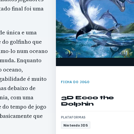
ado final foi uma
ade única e uma
e do golfinho que
lamo-lo num oceano
o muda. Enquanto
o oceano,
ogabilidade é muito
FICHA DO JOGO
mas debaixo de
ania, com uma
3D Ecco the
Dolphin
e do tempo de jogo
o basicamente que
PLATAFORMAS
Nintendo 3DS