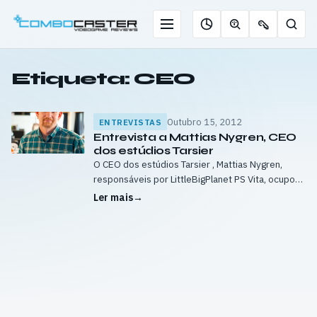
Saltar
para
Menu
Pesqu
Roleta
Descobrir
Ofertas
o
de
jogos
de
conteúdo
jogos
com
chaves
Etiqueta:
CEO
IA
Outubro 15, 2012
ENTREVISTAS
Entrevista a Mattias Nygren, CEO
dos estúdios Tarsier
O CEO dos estúdios Tarsier , Mattias Nygren,
responsáveis por LittleBigPlanet PS Vita, ocupou
alguns minutos para responder a algumas
Ler mais
→
perguntas do Combo Caster. Desde a liberdade
que lhes foi dada…