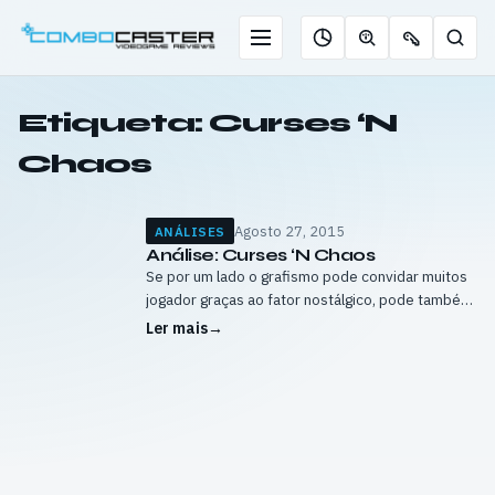
Saltar
para
Menu
Pesqu
Roleta
Descobrir
Ofertas
o
de
jogos
de
conteúdo
jogos
com
chaves
Etiqueta:
Curses ‘N
IA
Chaos
Agosto 27, 2015
ANÁLISES
Análise: Curses ‘N Chaos
Se por um lado o grafismo pode convidar muitos
jogador graças ao fator nostálgico, pode também
afastar aqueles que procuram algo mais atual.
Ler mais
→
Pessoalmente adorei o aspeto de…