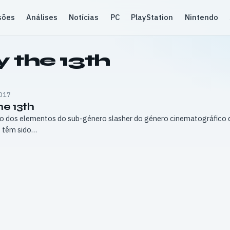
sões
Análises
Notícias
PC
PlayStation
Nintendo
y the 13th
017
he 13th
ão dos elementos do sub-género slasher do género cinematográfico d
s têm sido…