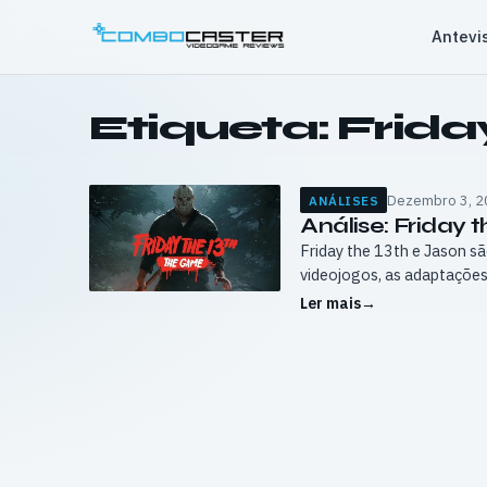
Saltar
Antevi
para
o
conteúdo
Etiqueta:
Frida
Dezembro 3, 2
ANÁLISES
Análise: Friday t
Friday the 13th e Jason s
videojogos, as adaptaçõe
Ler mais
→