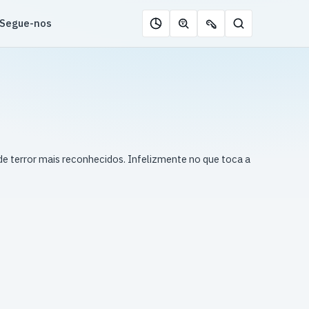
Segue-nos
Pesquisar
Roleta
Descobrir
Ofertas
de
jogos
de
jogos
com
chaves
IA
e terror mais reconhecidos. Infelizmente no que toca a