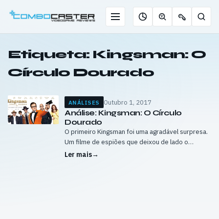
Saltar
para
Menu
Pesqu
Roleta
Descobrir
Ofertas
o
de
jogos
de
conteúdo
jogos
com
chaves
Etiqueta:
Kingsman: O
IA
Círculo Dourado
Outubro 1, 2017
ANÁLISES
Análise: Kingsman: O Círculo
Dourado
O primeiro Kingsman foi uma agradável surpresa.
Um filme de espiões que deixou de lado o
recente maior realismo e tom mais sério dos
Ler mais
→
filmes 007 para algo…