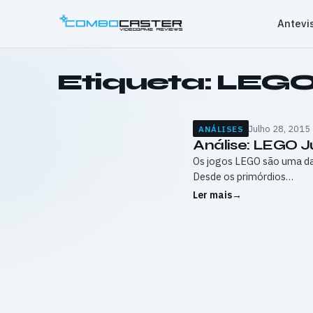
Saltar
Antevi
para
o
conteúdo
Etiqueta:
LEGO 
Julho 28, 2015
ANÁLISES
Análise: LEGO J
Os jogos LEGO são uma da
Desde os primórdios…
Ler mais
→