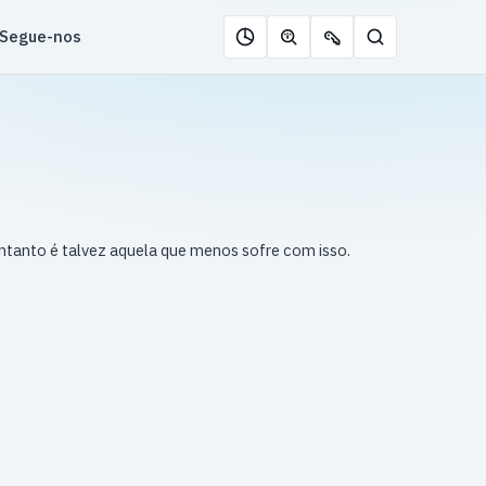
Segue-nos
Pesquisar
Roleta
Descobrir
Ofertas
de
jogos
de
jogos
com
chaves
IA
tanto é talvez aquela que menos sofre com isso.