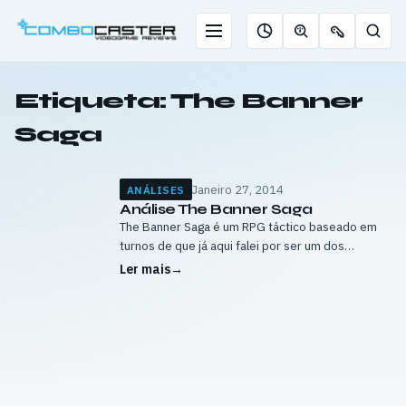
Saltar
para
Menu
Pesqu
Roleta
Descobrir
Ofertas
o
de
jogos
de
conteúdo
jogos
com
chaves
Etiqueta:
The Banner
IA
Saga
Janeiro 27, 2014
ANÁLISES
Análise The Banner Saga
The Banner Saga é um RPG táctico baseado em
turnos de que já aqui falei por ser um dos
primeiros jogos de sucesso a começar no
Ler mais
→
Kickstarter. Jogadores…