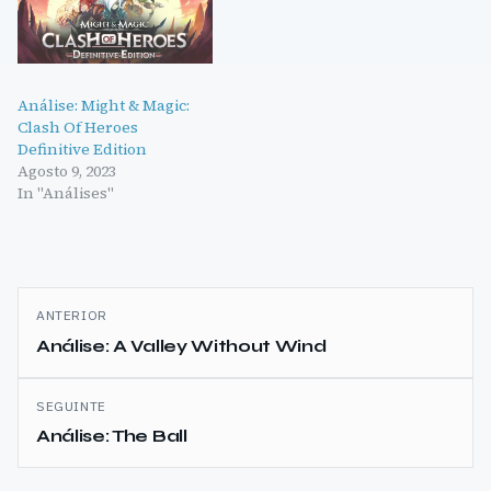
Análise: Might & Magic:
Clash Of Heroes
Definitive Edition
Agosto 9, 2023
In "Análises"
Navegação
ANTERIOR
de
Análise: A Valley Without Wind
artigos
SEGUINTE
Análise: The Ball