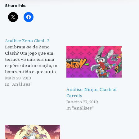
Share this:
Análise Zeno Clash 2
Lembram-se de Zeno
Clash? Um jogo que em
termos visuais era uma
espécie de alucinação, no
bom sentido e que junto
ao seu óptimo combate e
Maio 28, 2013
boa história, apesar de
In "Análises"
Análise: Ninjin: Clash of
curta, nos surpreendeu
Carrots
bastante pela positiva. No
Janeiro 27, 2019
final na nossa análise,
In "Análises"
que podem ler aqui,
falámos de uma possível
sequela…