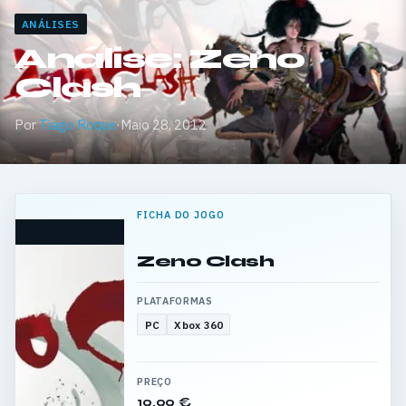
ANÁLISES
Análise: Zeno
Clash
Por
Tiago Roque
·
Maio 28, 2012
FICHA DO JOGO
Zeno Clash
PLATAFORMAS
PC
Xbox 360
PREÇO
19,99 €