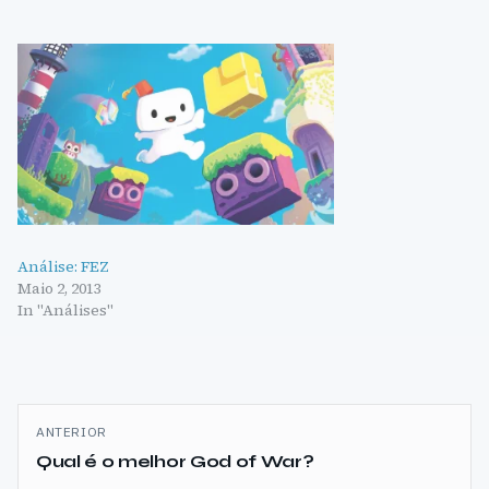
Análise: FEZ
Maio 2, 2013
In "Análises"
Navegação
ANTERIOR
de
Qual é o melhor God of War?