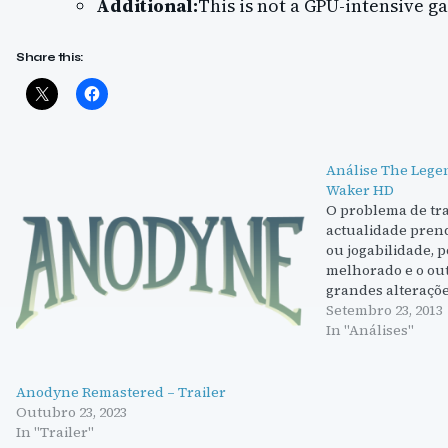
Additional:
This is not a GPU-intensive g
Share this:
Análise The Lege
Waker HD
O problema de tra
actualidade pren
ou jogabilidade, 
melhorado e o ou
grandes alteraçõe
mecânicas de jog
Setembro 23, 2013
com o tempo. Por 
In "Análises"
jogos…
Anodyne Remastered – Trailer
Outubro 23, 2023
In "Trailer"