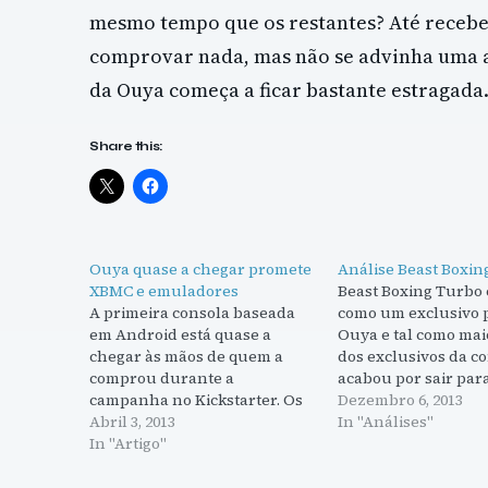
mesmo tempo que os restantes? Até receb
comprovar nada, mas não se advinha uma a
da Ouya começa a ficar bastante estragada
Share this:
Ouya quase a chegar promete
Análise Beast Boxin
XBMC e emuladores
Beast Boxing Turbo
A primeira consola baseada
como um exclusivo 
em Android está quase a
Ouya e tal como mai
chegar às mãos de quem a
dos exclusivos da c
comprou durante a
acabou por sair para
campanha no Kickstarter. Os
é uma das razões pa
Dezembro 6, 2013
restantes terão de esperar até
Abril 3, 2013
falhanço da consol
In "Análises"
junho para a poderem
In "Artigo"
enquanto jogador n
comprar. Com centenas de
importo realmente d
jogos já confirmados, que vão
acesso aos melhores