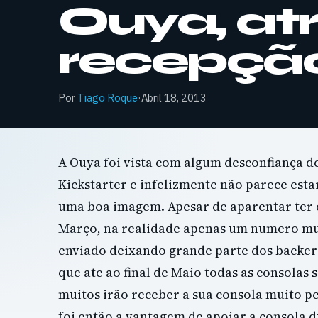
Ouya, at
recepçã
Por
Tiago Roque
·
Abril 18, 2013
A Ouya foi vista com algum desconfiança 
Kickstarter e infelizmente não parece esta
uma boa imagem. Apesar de aparentar ter
Março, na realidade apenas um numero mu
enviado deixando grande parte dos backers
que ate ao final de Maio todas as consolas 
muitos irão receber a sua consola muito pe
foi então a vantagem de apoiar a consola 