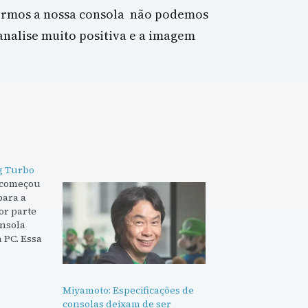
ermos a nossa consola não podemos
nalise muito positiva e a imagem
.
g Turbo
 começou
para a
or parte
onsola
 PC. Essa
ra o
a mas
ão me
Miyamoto: Especificações de
e ter
consolas deixam de ser
 jogos