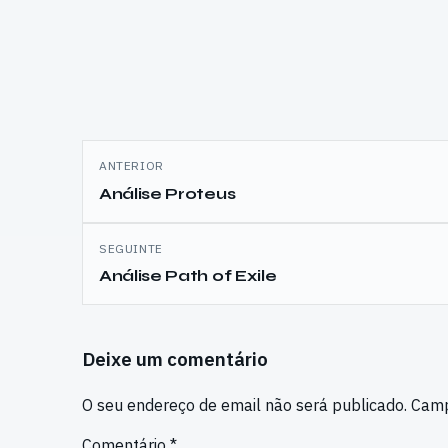
desde alguns ports a novos
desta no PC…
jogos pensados para a Ouya,…
Navegação
ANTERIOR
de
Análise Proteus
artigos
SEGUINTE
Análise Path of Exile
Deixe um comentário
O seu endereço de email não será publicado.
Camp
Comentário
*