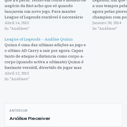
negócio da Riot acho que só quando
a uns tempos pela
lançarem um novo jogo. Para manter
agora pelas piore
League of Legends rentável é necessário
champion com poss
lançar constantemente novas
Abril 14, 2013
aproveitadas qua
Janeiro 20, 2014
personagens e novas skins. O ultimo
In "Análises"
souberem realment
In "Análises"
lançamento foi Zac, que se enquadra na
Por agora…
League of Legends – Análise Quinn
categoria "fighter"…
Quinn é uma das ultimas adições ao jogo e
o ultimo AD Carry a sair por agora. Capaz
tanto de ataque à distancia como corpo-a-
corpo (quando activa a ultimate) Quinn é
bastante versátil, divertido de jogar mas
por alguma razão não me proporcionou
Abril 12, 2013
grandes resultados. A sua passiva é
In "Análises"
interessante e…
Navegação
ANTERIOR
de
Análise Receiver