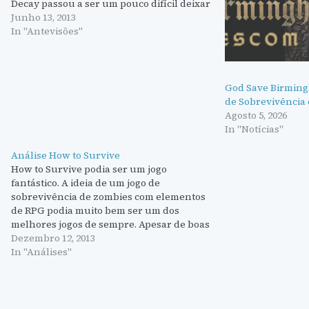
Decay passou a ser um pouco difícil deixar
The Walking Dead sozinho no trono.
Junho 13, 2013
Enquanto que The Walking Dead faz…
In "Antevisões"
God Save Birming
de Sobrevivência
Agosto 5, 2026
In "Notícias"
Análise How to Survive
How to Survive podia ser um jogo
fantástico. A ideia de um jogo de
sobrevivência de zombies com elementos
de RPG podia muito bem ser um dos
melhores jogos de sempre. Apesar de boas
propostas como DayZ ou State of Decay
Dezembro 12, 2013
parece faltar sempre algo e How to
In "Análises"
Survive podia…