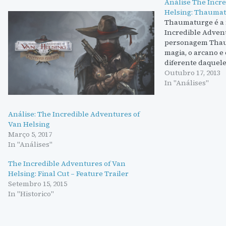
Análise The Incr
Helsing: Thauma
Thaumaturge é a 
Incredible Advent
personagem Thau
magia, o arcano e
diferente daquele 
Utilizando uma in
Outubro 17, 2013
habilidades passi
In "Análises"
longe das espadas
Análise: The Incredible Adventures of
Van Helsing
Março 5, 2017
In "Análises"
The Incredible Adventures of Van
Helsing: Final Cut – Feature Trailer
Setembro 15, 2015
In "Historico"