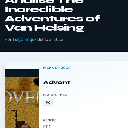
Análise The
Incredible
Adventures of
Van Helsing
Por
Tiago Roque
·
Julho 3, 2013
FICHA DO JOGO
Advent
PLATAFORMAS
PC
GÉNERO
RPG