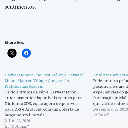
sentimentos.
Share this:
Harvest Moon: The Lost Valley e Harvest
Análise: Harvest
Moon: Skytree Village Chegam às
Felizmente o pré
Plataformas Móveis
paciência é uma 
Os dois títulos da série Harvest Moon,
experiências do 
anteriormente disponíveis apenas para
frustração inicial
Nintendo 3DS, estão agora disponíveis
que vai introduzi
para iOS e Android, com uma oferta de
cada um trazend
Dezembro 28, 2013
lançamento limitada.
jogo, ao poucos. E
In "3DS"
Julho 28, 2026
alfaiates que mel
In "Notícias"
personagens, uma