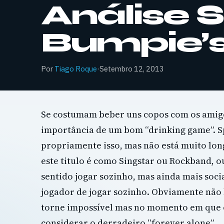
Análise S
Bumpie’s
Por
Tiago Roque
·
Setembro 12, 2013
Se costumam beber uns copos com os amig
importância de um bom “drinking game”. Sp
propriamente isso, mas não está muito lon
este titulo é como Singstar ou Rockband, o
sentido jogar sozinho, mas ainda mais soc
jogador de jogar sozinho. Obviamente não 
torne impossível mas no momento em que 
considerar o derradeiro “forever alone”.