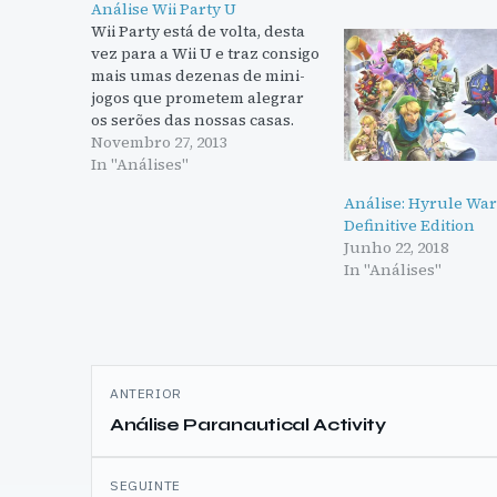
Análise Wii Party U
Wii Party está de volta, desta
vez para a Wii U e traz consigo
mais umas dezenas de mini-
jogos que prometem alegrar
os serões das nossas casas.
Infelizmente, Wii Party U não
Novembro 27, 2013
tem o mesmo impacto que
In "Análises"
teve. Os jogos são , na sua
Análise: Hyrule War
maioria descartáveis. Existem
Definitive Edition
três modos principais…
Junho 22, 2018
In "Análises"
Navegação
ANTERIOR
de
Análise Paranautical Activity
artigos
SEGUINTE