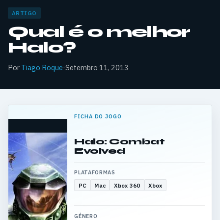
ARTIGO
Qual é o melhor
Halo?
Por
Tiago Roque
·
Setembro 11, 2013
FICHA DO JOGO
Halo: Combat
Evolved
PLATAFORMAS
PC
Mac
Xbox 360
Xbox
GÉNERO