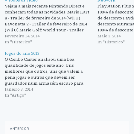
– Todos os vídeo
Network
Vejam a mais recente Nintendo Direct e
PlayStation Plus S
conheçam todas as novidades. Mario Kart
100% de desconto
8 - Trailer de fevereiro de 2014 (Wii U)
de desconto Payda
Bayonetta 2 - Trailer de fevereiro de 2014
desconto Muramasa
(Wii U) Mario Golf: World Tour - Trailer
100% de desconto 
(Nintendo 3DS) Kirby: Triple Deluxe -
Fevereiro 14, 2014
Vita) – 100% de de
Maio 3, 2014
Trailer (Nintendo 3DS) Steel…
In "Historico"
Child of Light (b
In "Historico"
€14.99…
Jogos do ano 2013
O Combo Caster analisou uma boa
quantidade de jogos este ano. Uns
melhores que outros, uns que valem a
pena jogar e outros que devem ser
guardados num armazém escuro para
toda a eternidade e está na altura do ano
Janeiro 3, 2014
em que devemos olhar para todos os que
In "Artigo"
se destaram…
Navegação
ANTERIOR