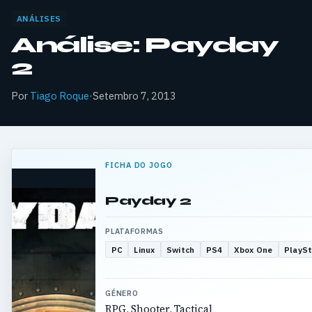
ANÁLISES
Análise: Payday
2
Por
Tiago Roque
·
Setembro 7, 2013
FICHA DO JOGO
Payday 2
PLATAFORMAS
PC
Linux
Switch
PS4
Xbox One
PlaySt
GÉNERO
RPG, Shooter, Tactical