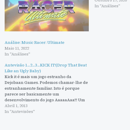
Outubro 17, 2020
In "Análises"
Análise: Music Racer: Ultimate
Maio 11, 2022
In "Análises"
Antevisão 1…2…3…KICK IT!(Drop That Beat
Like an Ugly Baby)
Kick it é mais um jogo estranho da
Dejobaan Games. Podemos chamar-lhe de
estranhamente familiar. Isto é porque
parece ser basicamente um
desenvolvimento do jogo AaaaaAaa!!! Um
jogo onde a gravidade é um pouco
Abril 1, 2013
esquisita. Na verdade parece-se quase
In "Antevisões"
igual tirando o menu e os sons. Apesar de
semelhante 1...2...3...KICK IT!(Drop…