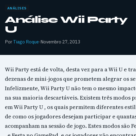
ANÁLISES
Análise Wii Party
U
Por
Tiago Roque
·
Novembro 27, 2013
Wii Party está de volta, desta vez para a Wii U e t
dezenas de mini-jogos que prometem alegrar os ser
Infelizmente, Wii Party U não tem o mesmo impacto 
na sua maioria descartáveis. Existem três modos p
em Wii Party U , os quais permitem diferentes est
de como os jogadores desejam participar e quanta
acompanham na sessão de jogo. Estes modos são Fe
, e Festa no GamePad, e os jogadores vão encontra