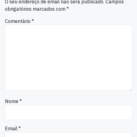
O seu endereço de email não será publicado.
Campos
obrigatórios marcados com
*
Comentário
*
Nome
*
Email
*