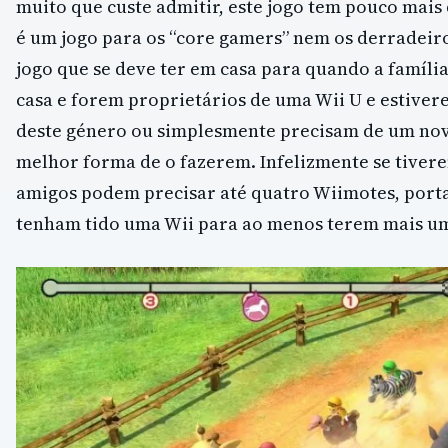
muito que custe admitir, este jogo tem pouco mais
é um jogo para os “core gamers” nem os derradeiro
jogo que se deve ter em casa para quando a famíli
casa e forem proprietários de uma Wii U e estive
deste género ou simplesmente precisam de um nov
melhor forma de o fazerem. Infelizmente se tive
amigos podem precisar até quatro Wiimotes, port
tenham tido uma Wii para ao menos terem mais u