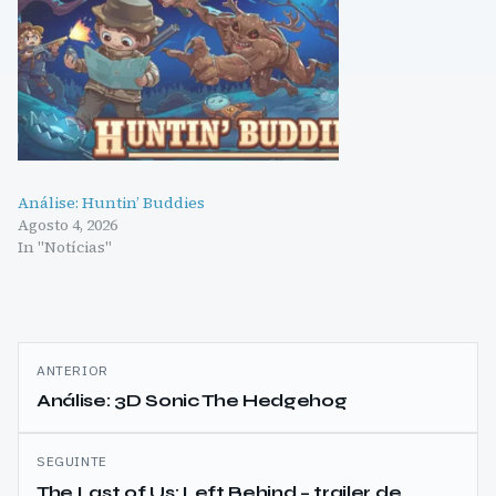
Análise: Huntin’ Buddies
Agosto 4, 2026
In "Notícias"
Navegação
ANTERIOR
de
Análise: 3D Sonic The Hedgehog
artigos
SEGUINTE
The Last of Us: Left Behind – trailer de