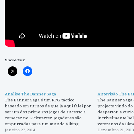
Share this:
Análise The Banner Saga
Antevisão The Ba
The Banner Saga é um RPG táctico
The Banner Saga 
baseado em turnos de que já aqui falei por
projecto vindo do
ser um dos primeiros jogos de sucesso a
despertou a curio
começar no Kickstarter. Jogadores são
incrivelmente bel
empurradas para um mundo Viking
veteranos da Bio
implacável e forçado a tomar decisões que
Janeiro 27, 2014
original, tem um
Dezembro 21, 2013