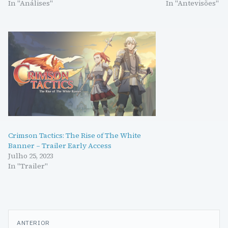
determinam personagens e
In "Análises"
pelo mesmo compo
In "Antevisões"
disponibilidade do equipamento, assim
desta geração, Jo
como a…
lado…
Crimson Tactics: The Rise of The White
Banner – Trailer Early Access
Julho 25, 2023
In "Trailer"
Navegação
ANTERIOR