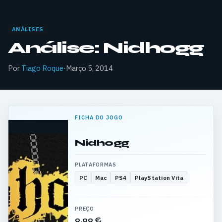
ANÁLISES
Análise: Nidhogg
Por
Tiago Roque
·
Março 5, 2014
FICHA DO JOGO
Nidhogg
PLATAFORMAS
PC
Mac
PS4
PlayStation Vita
PREÇO
9,99 €