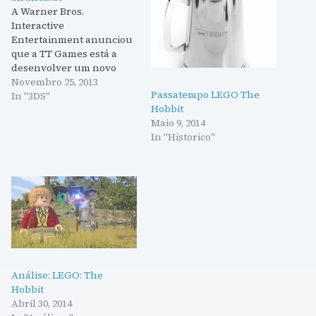
A Warner Bros.
Interactive
Entertainment anunciou
que a TT Games está a
desenvolver um novo
LEGO, desta vez baseado
Novembro 25, 2013
Passatempo LEGO The
nos dois primeiros filmes
In "3DS"
Hobbit
da trilogia O Hobbit. O
Maio 9, 2014
jogo estará disponível em
In "Historico"
2014 para a Xbox One,
Xbox 360, PS3, PS4, Vita ,
Wii U, 3DS e PC. Seguindo
o…
Análise: LEGO: The
Hobbit
Abril 30, 2014