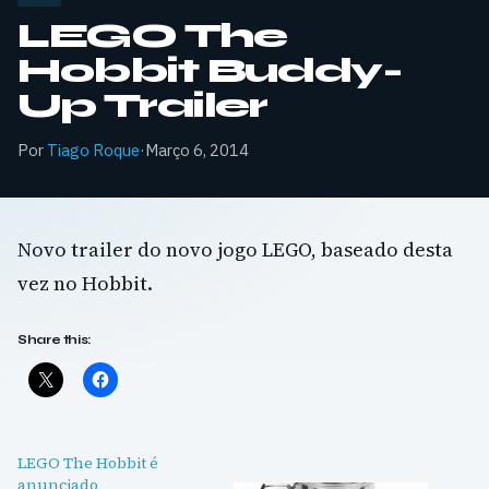
LEGO The
Hobbit Buddy-
Up Trailer
Por
Tiago Roque
·
Março 6, 2014
Novo trailer do novo jogo LEGO, baseado desta
vez no Hobbit.
Share this:
LEGO The Hobbit é
anunciado