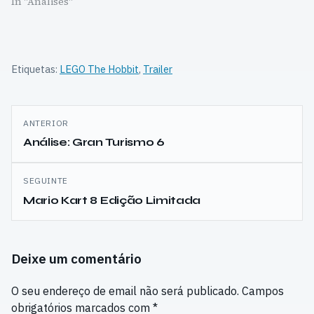
In "Análises"
Etiquetas:
LEGO The Hobbit
,
Trailer
Navegação
ANTERIOR
de
Análise: Gran Turismo 6
artigos
SEGUINTE
Mario Kart 8 Edição Limitada
Deixe um comentário
O seu endereço de email não será publicado.
Campos
obrigatórios marcados com
*