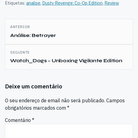
Etiquetas:
analise
,
Dusty Revenge: Co-Op Edition
,
Review
Navegação
ANTERIOR
de
Análise: Betrayer
artigos
SEGUINTE
Watch_Dogs – Unboxing Vigilante Edition
Deixe um comentário
O seu endereço de email não será publicado.
Campos
obrigatórios marcados com
*
Comentário
*