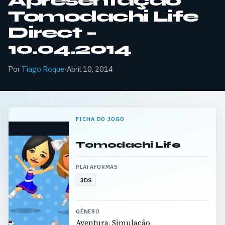
Apresentação
Tomodachi Life
Direct –
10.04.2014
Por
Tiago Roque
·
Abril 10, 2014
FICHA DO JOGO
Tomodachi Life
PLATAFORMAS
3DS
GÉNERO
Aventura, Simulação