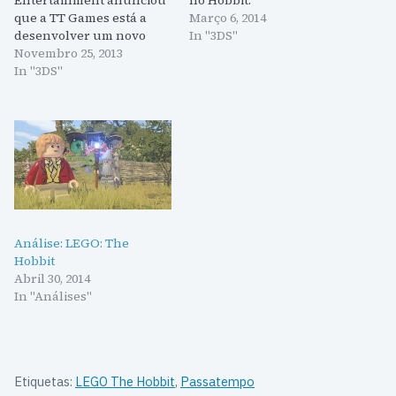
que a TT Games está a
Março 6, 2014
desenvolver um novo
In "3DS"
LEGO, desta vez baseado
Novembro 25, 2013
nos dois primeiros filmes
In "3DS"
da trilogia O Hobbit. O
jogo estará disponível em
2014 para a Xbox One,
Xbox 360, PS3, PS4, Vita ,
Wii U, 3DS e PC. Seguindo
o…
Análise: LEGO: The
Hobbit
Abril 30, 2014
In "Análises"
Etiquetas:
LEGO The Hobbit
,
Passatempo