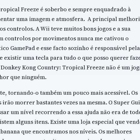
ropical Freeze é soberbo e sempre enquadrado à
mentar uma imagem e atmosfera. A principal melhor
os controlos. A Wii teve muitos bons jogos e a sua
a em controlos por movimentos nunca me cativou o
stico GamePad e esse facto sozinho é responsável pela
e existir uma tecla para tudo o que posso querer faz
. Donkey Kong Country: Tropical Freeze não é um jo
elhor que ninguém.
nte, tornando-o também um pouco mais acessível. Os
s irão morrer bastantes vezes na mesma. O Super Gu
assar um nível recorrendo a essa ajuda não era de tod
istem alguns itens. Existe uma loja especial que vend
anana que encontramos nos níveis. Os melhores