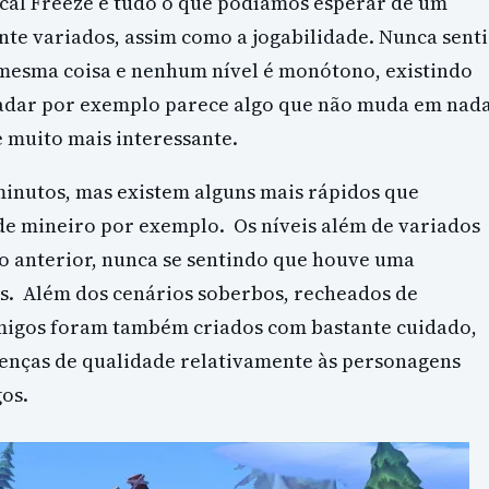
al Freeze é tudo o que podíamos esperar de um
te variados, assim como a jogabilidade. Nunca senti
a mesma coisa e nenhum nível é monótono, existindo
 Nadar por exemplo parece algo que não muda em nad
e muito mais interessante.
minutos, mas existem alguns mais rápidos que
de mineiro por exemplo. Os níveis além de variados
o anterior, nunca se sentindo que houve uma
s. Além dos cenários soberbos, recheados de
migos foram também criados com bastante cuidado,
renças de qualidade relativamente às personagens
gos.