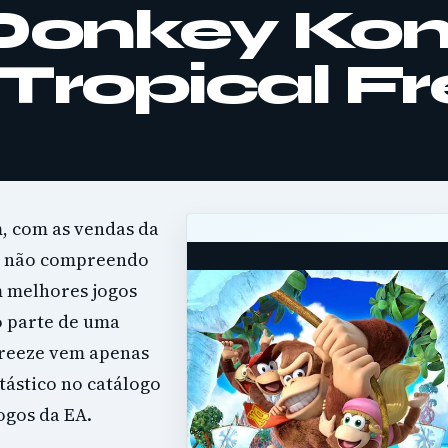
 Donkey Ko
 Tropical F
, com as vendas da
e não compreendo
m melhores jogos
o parte de uma
Freeze vem apenas
tástico no catálogo
ogos da EA.