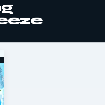
ng
reeze