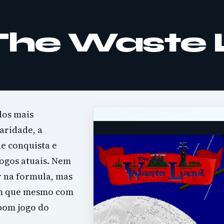
 The Waste
dos mais
earidade, a
e conquista e
jogos atuais. Nem
r na formula, mas
am que mesmo com
bom jogo do