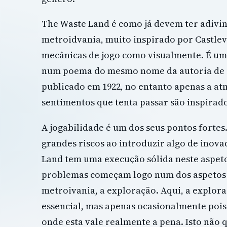
The Waste Land é como já devem ter adiv
metroidvania, muito inspirado por Castlev
mecânicas de jogo como visualmente. É um
num poema do mesmo nome da autoria de T.
publicado em 1922, no entanto apenas a at
sentimentos que tenta passar são inspirad
A jogabilidade é um dos seus pontos fortes
grandes riscos ao introduzir algo de inova
Land tem uma execução sólida neste aspeto
problemas começam logo num dos aspetos 
metroivania, a exploração. Aqui, a explor
essencial, mas apenas ocasionalmente pois 
onde esta vale realmente a pena. Isto não 