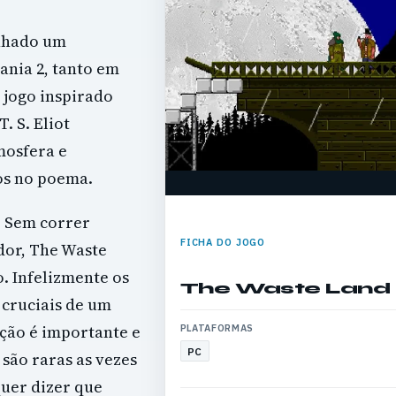
inhado um
ania 2, tanto em
 jogo inspirado
 S. Eliot
mosfera e
os no poema.
. Sem correr
FICHA DO JOGO
dor, The Waste
. Infelizmente os
The Waste Land
cruciais de um
ação é importante e
PLATAFORMAS
PC
são raras as vezes
quer dizer que