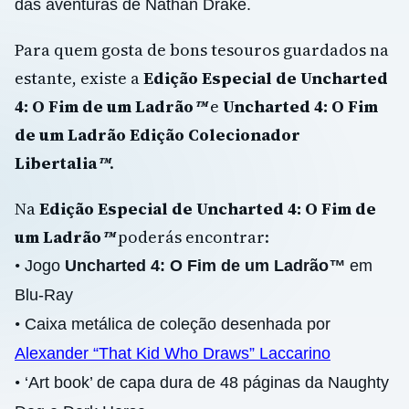
das aventuras de Nathan Drake.
Para quem gosta de bons tesouros guardados na
estante, existe a
Edição Especial de Uncharted
4: O Fim de um Ladrão
™
e
Uncharted 4: O Fim
de um Ladrão Edição Colecionador
Libertalia
™
.
Na
Edição Especial de Uncharted 4: O Fim de
um Ladrão
™
poderás encontrar:
•
Jogo
Uncharted 4: O Fim de um Ladrão
™
em
Blu-Ray
•
Caixa metálica de coleção desenhada por
Alexander “That Kid Who Draws” Laccarino
•
‘Art book’ de capa dura de 48 páginas da Naughty