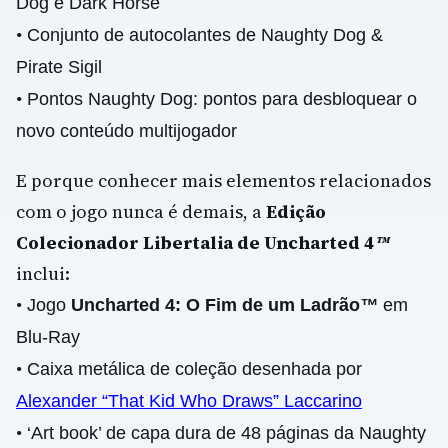
Dog e Dark Horse
•
Conjunto de autocolantes de Naughty Dog &
Pirate Sigil
•
Pontos Naughty Dog: pontos para desbloquear o
novo conteúdo multijogador
E porque conhecer mais elementos relacionados
com o jogo nunca é demais, a
Edição
Colecionador Libertalia de Uncharted 4
™
inclui:
•
Jogo
Uncharted 4: O Fim de um Ladrão
™
em
Blu-Ray
•
Caixa metálica de coleção desenhada por
Alexander “That Kid Who Draws” Laccarino
•
‘Art book’ de capa dura de 48 páginas da Naughty