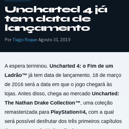
Uncharted 4 já
tem data de
lançamento
Por
Tiago Roque
·
Agosto 31, 2015
A espera terminou.
Uncharted 4: o Fim de um
Ladrão
™
já tem data de lançamento. 18 de março
de 2016 será a data em que o jogo chegará às
lojas. Antes disso, chega ao mercado
Uncharted:
The Nathan Drake Collection
™
, uma coleção
remasterizada para
PlayStation®4,
com a qual
será possível desfrutar dos três primeiros capítulos