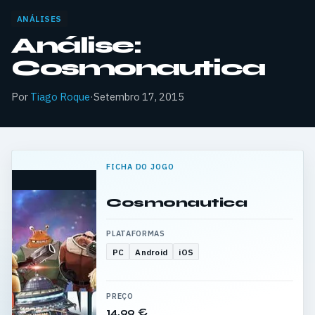
ANÁLISES
Análise:
Cosmonautica
Por
Tiago Roque
·
Setembro 17, 2015
FICHA DO JOGO
Cosmonautica
PLATAFORMAS
PC
Android
iOS
PREÇO
14,99 €