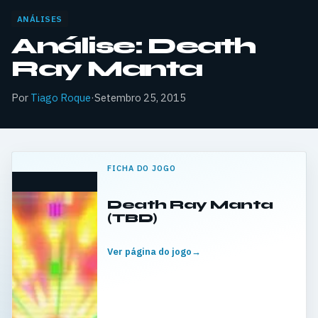
ANÁLISES
Análise: Death
Ray Manta
Por
Tiago Roque
·
Setembro 25, 2015
FICHA DO JOGO
Death Ray Manta
(TBD)
Ver página do jogo
→