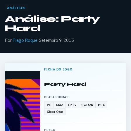
ANÁLISES
Análise: Party
Hard
Por
Tiago Roque
·
Setembro 9, 2015
FICHA DO JOGO
Party Hard
PLATAFORMAS
PC
Mac
Linux
Switch
PS4
Xbox One
PREÇO