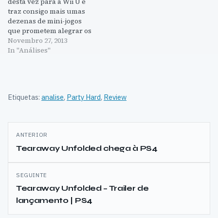
desta vez para a Wii U e
traz consigo mais umas
dezenas de mini-jogos
que prometem alegrar os
serões das nossas casas.
Novembro 27, 2013
Infelizmente, Wii Party U
In "Análises"
não tem o mesmo impacto
que teve. Os jogos são , na
sua maioria descartáveis.
Existem três modos
Etiquetas:
analise
,
Party Hard
,
Review
principais…
Navegação
ANTERIOR
de
Tearaway Unfolded chega à PS4
artigos
SEGUINTE
Tearaway Unfolded – Trailer de
lançamento | PS4