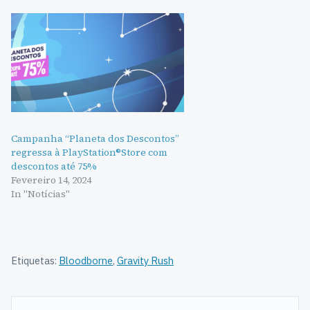
Campanha “Planeta dos Descontos”
regressa à PlayStation®Store com
descontos até 75%
Fevereiro 14, 2024
In "Notícias"
Etiquetas:
Bloodborne
,
Gravity Rush
Navegação