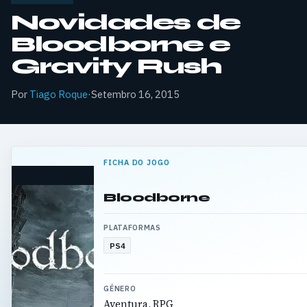
Novidades de
Bloodborne e
Gravity Rush
Por
Tiago Roque
·
Setembro 16, 2015
FICHA DO JOGO
Bloodborne
PLATAFORMAS
PS4
GÉNERO
Aventura, RPG