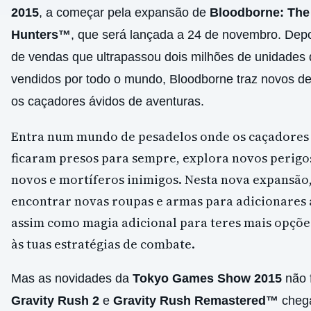
2015
, a começar pela expansão de
Bloodborne: The
Hunters™
, que será lançada a 24 de novembro. Dep
de vendas que ultrapassou dois milhões de unidades 
vendidos por todo o mundo, Bloodborne traz novos de
os caçadores ávidos de aventuras.
Entra num mundo de pesadelos onde os caçadores
ficaram presos para sempre, explora novos perigo
novos e mortíferos inimigos. Nesta nova expansão
encontrar novas roupas e armas para adicionares a
assim como magia adicional para teres mais opçõe
às tuas estratégias de combate.
Mas as novidades da
Tokyo Games Show 2015
não f
Gravity Rush 2
e
Gravity Rush
Remastered™
cheg