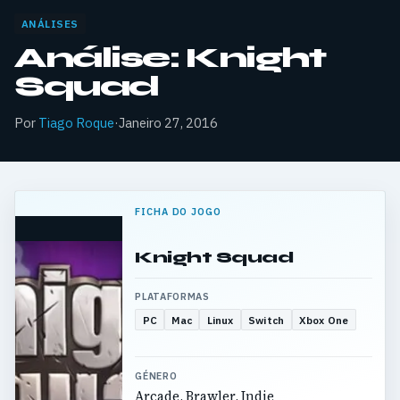
ANÁLISES
Análise: Knight
Squad
Por
Tiago Roque
·
Janeiro 27, 2016
FICHA DO JOGO
Knight Squad
PLATAFORMAS
PC
Mac
Linux
Switch
Xbox One
GÉNERO
Arcade, Brawler, Indie