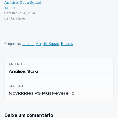
Análise: Neon Squad
Tactics
Setembro 28, 2024
In "Análises"
Etiquetas:
analise
,
Knight Squad
,
Review
Navegação
ANTERIOR
de
Análise: Sora
artigos
SEGUINTE
Novidades PS Plus Fevereiro
Deixe um comentário