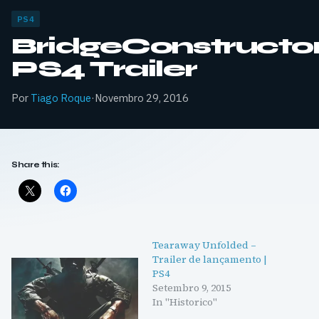
PS4
BridgeConstructo
PS4 Trailer
Por
Tiago Roque
·
Novembro 29, 2016
Share this:
Tearaway Unfolded –
Trailer de lançamento |
PS4
Setembro 9, 2015
In "Historico"