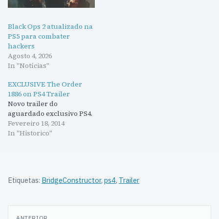
Black Ops 2 atualizado na
PS5 para combater
hackers
Agosto 4, 2026
In "Notícias"
EXCLUSIVE The Order
1886 on PS4 Trailer
Novo trailer do
aguardado exclusivo PS4.
Fevereiro 18, 2014
In "Historico"
Etiquetas:
BridgeConstructor
,
ps4
,
Trailer
Navegação
ANTERIOR