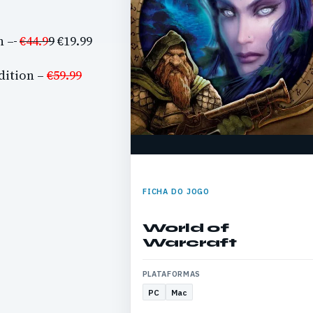
n –
€44.9
9
€19.99
dition –
€59.99
FICHA DO JOGO
World of
Warcraft
PLATAFORMAS
PC
Mac