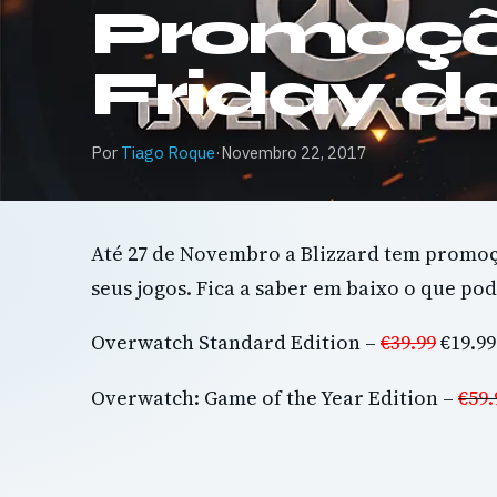
Promoçõ
Friday da
Por
Tiago Roque
·
Novembro 22, 2017
Até 27 de Novembro a Blizzard tem promoç
seus jogos. Fica a saber em baixo o que po
Overwatch Standard Edition –
€39.99
€19.99
Overwatch: Game of the Year Edition –
€59.