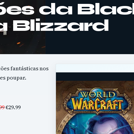
es da Blac
 Blizzard
ões fantásticas nos
des poupar.
99
€29.99