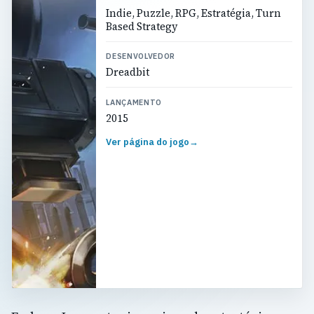
Indie, Puzzle, RPG, Estratégia, Turn
Based Strategy
DESENVOLVEDOR
Dreadbit
LANÇAMENTO
2015
Ver página do jogo
→