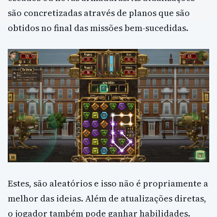
são concretizadas através de planos que são
obtidos no final das missões bem-sucedidas.
Estes, são aleatórios e isso não é propriamente a
melhor das ideias. Além de atualizações diretas,
o jogador também pode ganhar habilidades.