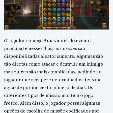
O jogador começa 9 dias antes do evento
principal e nesses dias, as missões são
disponibilizadas aleatoriamente. Algumas são
tão diretas como atacar e destruir um inimigo
mas outras são mais complicadas, pedindo ao
jogador que recupere determinados itens ou
aguarde por um certo número de dias. Os
diferentes tipos de missão mantêm o jogo
fresco. Além disso, o jogador possui algumas
opções de escolha de missõe codificados por