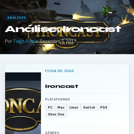
ANÁLISES
Análise: Ironcast
Por
Tiago Roque
·
Dezembro 5, 2017
FICHA DO JOGO
Ironcast
PLATAFORMAS
PC
Mac
Linux
Switch
PS4
Xbox One
GÉNERO