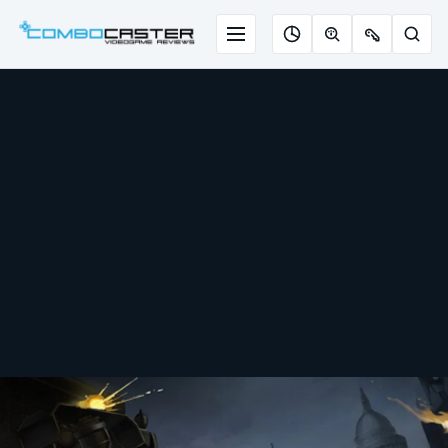
Saltar
para
Menu
Pesqu
Roleta
Descobrir
Ofertas
o
de
jogos
de
conteúdo
jogos
com
chaves
IA