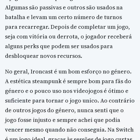
Algumas são passivas e outros são usados ​​na
batalha e levam um certo número de turnos
para recarregar. Depois de completar um jogo,
seja com vitória ou derrota, o jogador receberá
alguns perks que podem ser usados ​​para
desbloquear novos recursos.
No geral, Ironcast é um bom esforço no género.
A estética steampunk é sempre bom para fãs do
género e o pouco uso nos videojogos é ótimo e
suficiente para tornar o jogo unico. Ao contrário
de outros jogos do género, nunca senti que o
jogo fosse injusto e sempre achei que podia
vencer mesmo quando não conseguia. Na Switch
é um jogo ideal, graças às sessões de jogo curtas