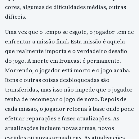
cores, algumas de dificuldades médias, outras
difíceis.
Uma vez que o tempo se esgote, o jogador tem de
enfrentar a missão final. Esta missão é aquela
que realmente importa e o verdadeiro desafio
do jogo. A morte em Ironcast é permanente.
Morrendo, o jogador está morto e o jogo acaba.
Itens e outras coisas desbloqueadas são
transferidas, mas isso não impede que o jogador
tenha de recomeçar o jogo de novo. Depois de
cada missão, o jogador retorna à base onde pode
efetuar reparações e fazer atualizações. As
atualizações incluem novas armas, novos
escudos ou novas armaduras. As atualizações